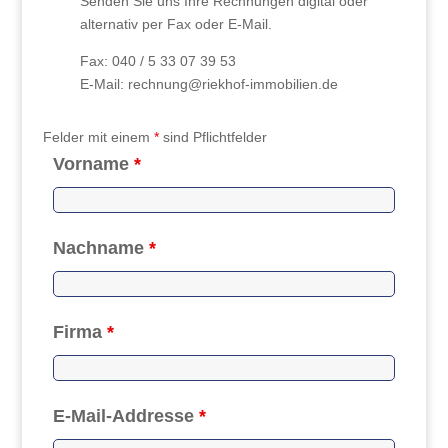
Senden Sie uns Ihre Rechnungen digital oder
alternativ per Fax oder E-Mail.
Fax: 040 / 5 33 07 39 53
E-Mail: rechnung@riekhof-immobilien.de
Felder mit einem
*
sind Pflichtfelder
Vorname
*
Nachname
*
Firma
*
E-Mail-Addresse
*