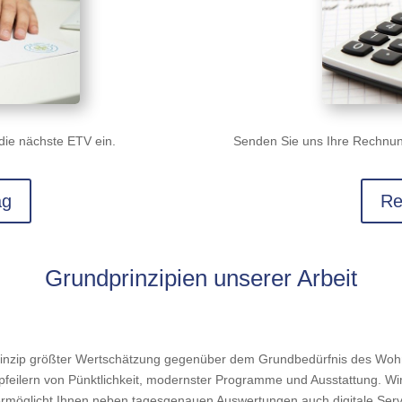
die nächste ETV ein.
Senden Sie uns Ihre Rechnun
ag
Re
Grundprinzipien unserer Arbeit
rinzip größter Wertschätzung gegenüber dem Grundbedürfnis des Wohne
dpfeilern von Pünktlichkeit, modernster Programme und Ausstattung. Wir
möglicht Ihnen neben tagesgenauen Auswertungen auch digitale Servic